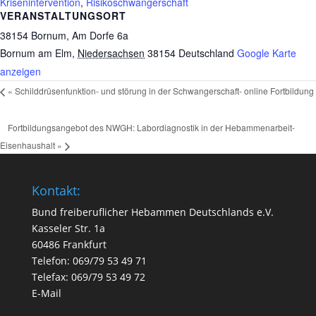
Krisenintervention
,
Risikoschwangerschaft
VERANSTALTUNGSORT
38154 Bornum, Am Dorfe 6a
Bornum am Elm
,
Niedersachsen
38154
Deutschland
Google Karte
anzeigen
«
Schilddrüsenfunktion- und störung in der Schwangerschaft- online Fortbildung
Fortbildungsangebot des NWGH: Labordiagnostik in der Hebammenarbeit-
Eisenhaushalt
»
Kontakt:
Bund freiberuflicher Hebammen Deutschlands e.V.
Kasseler Str. 1a
60486 Frankfurt
Telefon: 069/79 53 49 71
Telefax: 069/79 53 49 72
E-Mail