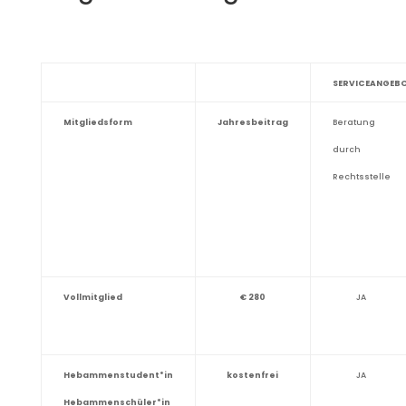
SERVICEANGEBO
Mitgliedsform
Jahresbeitrag
Beratung
durch
Rechtsstelle
Vollmitglied
€ 280
JA
Hebammenstudent*in
kostenfrei
JA
Hebammenschüler*in