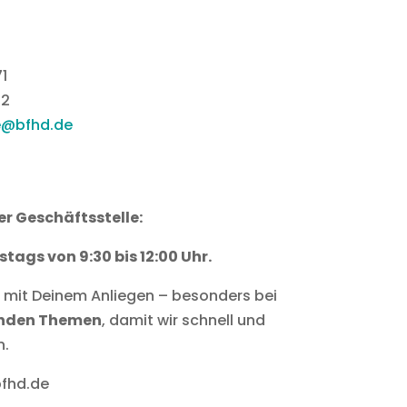
1
72
le@bfhd.de
r Geschäftsstelle:
ags von 9:30 bis 12:00 Uhr.
il mit Deinem Anliegen – besonders bei
enden Themen
, damit wir schnell und
n.
bfhd.de