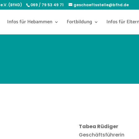
e.V. (BfHD)
069 / 79 53 49 71
geschaeftsstelle@bfhd.de
Infos für Hebammen
Fortbildung
Infos für Elter
Tabea Rüdiger
Geschäftsführerin