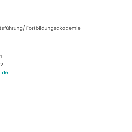
tsführung/ Fortbildungsakademie
1
72
d.de