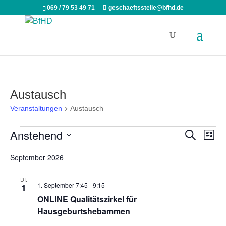
069 / 79 53 49 71
geschaeftsstelle@bfhd.de
Austausch
Veranstaltungen
Austausch
Veranstaltungen
Veranst
Ver
Anstehend
Suche
Liste
Ans
Suche
Datum
Nav
September 2026
und
wählen.
Ansicht
DI.
Navigat
1. September 7:45
-
9:15
1
ONLINE Qualitätszirkel für
Hausgeburtshebammen