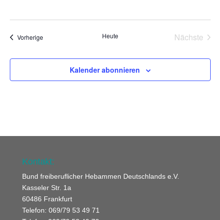
Heute
Nächste
Veranstaltungen
Vorherige
Veransta
Kalender abonnieren
Kontakt:
Bund freiberuflicher Hebammen Deutschlands e.V.
Kasseler Str. 1a
60486 Frankfurt
Telefon: 069/79 53 49 71