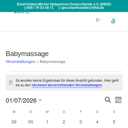
Bund freiberuflicher Hebammen Deutschlands e.V. (BfHD)
069 / 79 53 49 71
geschaeftsstelle@bfhd.de
Babymassage
Veranstaltungen
Babymassage
Veranstaltungen
Es wurden keine Ergebnisse für diese Ansicht gefunden. Hier geht
Hinweis
es zu den
nächsten bevorstehenden Veranstaltungen
.
Veranst
Ver
01/07/2026
Suche
Monat
Ans
Suche
Datum
Nav
Kalender
M
MONTAG
D
DIENSTAG
M
MITTWOCH
D
DONNERSTAG
F
FREITAG
S
SAMSTAG
S
SONNT
und
wählen.
von
Ansicht
0
0
0
0
0
0
0
29
30
1
2
3
4
5
Veranstaltungen