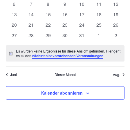
Navigat
Veranstaltungen
Veranstaltungen
Veranstaltungen
Veranstaltungen
Veranstaltungen
Veranstaltunge
Veranst
0
0
0
0
0
0
0
6
7
8
9
10
11
12
Veranstaltungen
Veranstaltungen
Veranstaltungen
Veranstaltungen
Veranstaltungen
Veranstaltungen
Veranst
0
0
0
0
0
0
0
13
14
15
16
17
18
19
Veranstaltungen
Veranstaltungen
Veranstaltungen
Veranstaltungen
Veranstaltungen
Veranstaltungen
Veranst
0
0
0
0
0
0
0
20
21
22
23
24
25
26
Veranstaltungen
Veranstaltungen
Veranstaltungen
Veranstaltungen
Veranstaltungen
Veranstaltungen
Veranst
0
0
0
0
0
0
0
27
28
29
30
31
1
2
Veranstaltungen
Veranstaltungen
Veranstaltungen
Veranstaltungen
Veranstaltungen
Veranstaltunge
Veranst
Es wurden keine Ergebnisse für diese Ansicht gefunden. Hier geht
Hinweis
es zu den
nächsten bevorstehenden Veranstaltungen
.
Juni
Dieser Monat
Aug.
Kalender abonnieren