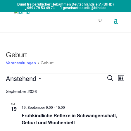
Bund freiberuflicher Hebammen Deutschlands e.V. (BfHD)
069 / 79 53 49 71
geschaeftsstelle@bfhd.de
Geburt
Veranstaltungen
Geburt
Veranstaltungen
Veranst
Ver
Anstehend
Suche
Liste
Ans
Suche
Datum
Nav
September 2026
und
wählen.
Ansicht
SA.
Navigat
19. September 9:00
-
15:00
19
Frühkindliche Reflexe in Schwangerschaft,
Geburt und Wochenbett