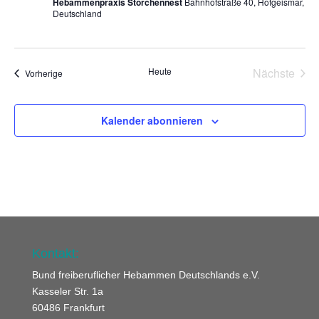
Hebammenpraxis Storchennest
Bahnhofstraße 40, Hofgeismar,
Deutschland
Heute
Nächste
Veranstaltungen
Vorherige
Veransta
Kalender abonnieren
Kontakt:
Bund freiberuflicher Hebammen Deutschlands e.V.
Kasseler Str. 1a
60486 Frankfurt