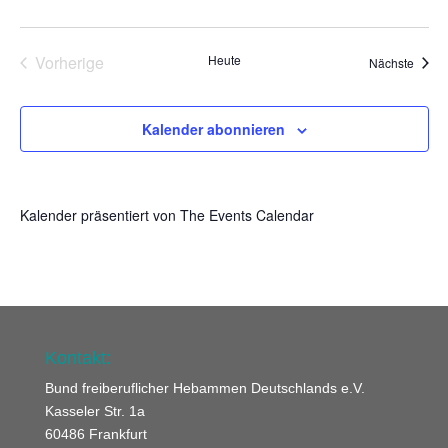
Vorherige
Heute
Veran
Nächste
Veranstaltungen
Kalender abonnieren
Kalender präsentiert von
The Events Calendar
Kontakt:
Bund freiberuflicher Hebammen Deutschlands e.V.
Kasseler Str. 1a
60486 Frankfurt