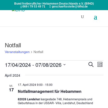
Bund freiberuflicher Hebammen Deutschlands e.V. (BfHD)
069 / 79 53 49 71
geschaeftsstelle@bfhd.de
Notfall
Veranstaltungen
Notfall
Veranstaltungen
Veranst
Ver
17/04/2024
 - 
07/08/2026
Suche
Liste
Ans
Suche
Datum
Nav
April 2024
und
wählen.
Ansicht
17. April 2024 9:00
-
15:00
MI.
Navigat
17
Notfallmanagement für Hebammen
82028 Landshut
Isargestade 748, Hebammenpraxis und
Geburtshaus in der USSAR- Villa, Landshut, Deutschland