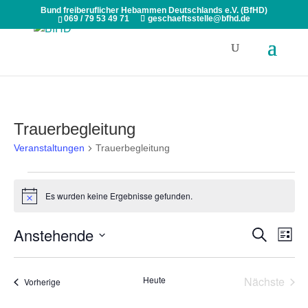
Bund freiberuflicher Hebammen Deutschlands e.V. (BfHD)
069 / 79 53 49 71
geschaeftsstelle@bfhd.de
Trauerbegleitung
Veranstaltungen
Trauerbegleitung
Veranstaltungen
Es wurden keine Ergebnisse gefunden.
Hinweis
Veranst
Ver
Anstehende
Suche
Liste
Ans
Suche
Datum
Nav
und
wählen.
Heute
Nächste
Veranstaltungen
Vorherige
Ansicht
Veransta
Navigat