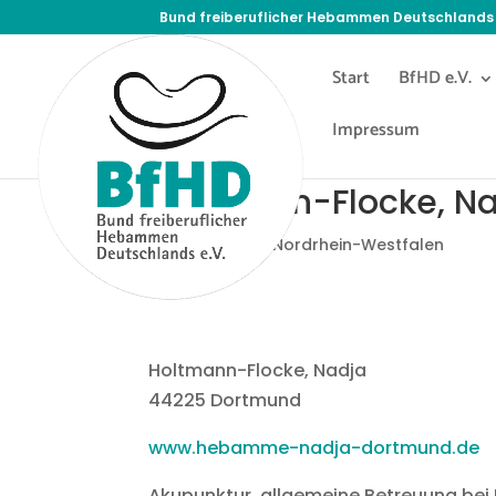
Bund freiberuflicher Hebammen Deutschlands 
Start
BfHD e.V.
Impressum
Holtmann-Flocke, N
23. März 2020
|
Nordrhein-Westfalen
Holtmann-Flocke, Nadja
44225 Dortmund
www.hebamme-nadja-dortmund.de
Akupunktur, allgemeine Betreuung bei