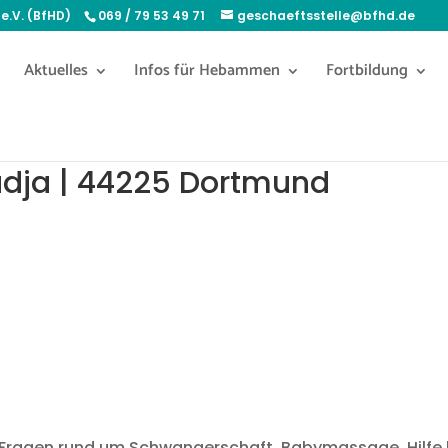
e.V. (BfHD)
069 / 79 53 49 71
geschaeftsstelle@bfhd.de
Aktuelles
Infos für Hebammen
Fortbildung
adja | 44225 Dortmund
 Fragen rund um Schwangerschaft, Babymassage, Hilfe