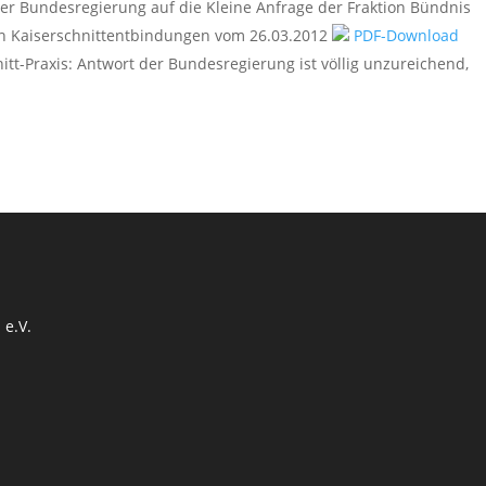
r Bundesregierung auf die Kleine Anfrage der Fraktion Bündnis
n Kaiserschnittentbindungen vom 26.03.2012
PDF-Download
tt-Praxis: Antwort der Bundesregierung ist völlig unzureichend,
 e.V.