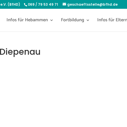
e.V. (BfHD)
069 / 79 53 49 71
geschaeftsstelle@bfhd.de
Infos für Hebammen
Fortbildung
Infos für Elter
3 Diepenau