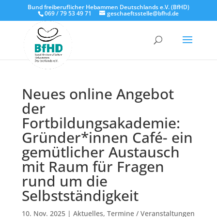
Bund freiberuflicher Hebammen Deutschlands e.V. (BfHD)
069 / 79 53 49 71
geschaeftsstelle@bfhd.de
Neues online Angebot
der
Fortbildungsakademie:
Gründer*innen Café- ein
gemütlicher Austausch
mit Raum für Fragen
rund um die
Selbstständigkeit
10. Nov. 2025
|
Aktuelles
,
Termine / Veranstaltungen