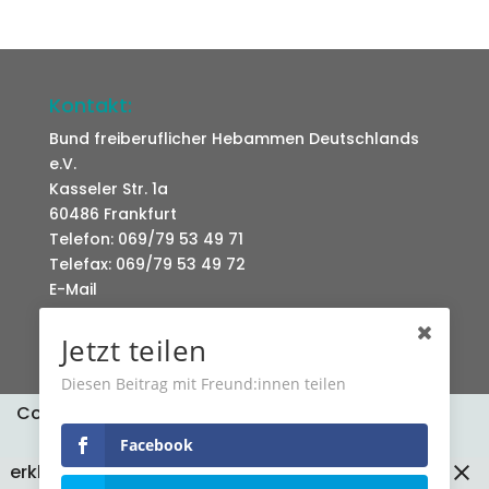
Kontakt:
Bund freiberuflicher Hebammen Deutschlands
e.V.
Kasseler Str. 1a
60486 Frankfurt
Telefon: 069/79 53 49 71
Telefax: 069/79 53 49 72
E-Mail
Jetzt teilen
Diesen Beitrag mit Freund:innen teilen
Cookies erleichtern die Bereitstellung unserer
Datenschutz
Kontakt
Dienste. Mit der Nutzung unserer Dienste
Facebook
erklären Sie sich damit einverstanden, dass wir
© 2010-2026 Bund freiberuflicher Hebammen