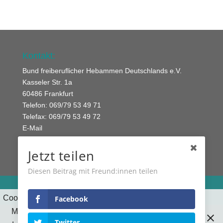
Kontakt:
Bund freiberuflicher Hebammen Deutschlands e.V.
Kasseler Str. 1a
60486 Frankfurt
Telefon: 069/79 53 49 71
Telefax: 069/79 53 49 72
E-Mail
Jetzt teilen
Diesen Beitrag mit Freund:innen teilen
Datenschutz
Kontakt
Cookies erleichtern die Bereitstellung unserer Dienste.
Facebook
Mit der Nutzung unserer Dienste erklären Sie sich
© 2010-2026 Bund freiberuflicher Hebammen
Twitter