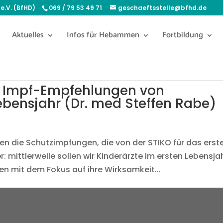
e.V. (BfHD)
069 / 79 53 49 71
geschaeftsstelle@bfhd.de
Aktuelles
Infos für Hebammen
Fortbildung
KO Impf-Empfehlungen von
ebensjahr (Dr. med Steffen Rabe)
en die Schutzimpfungen, die von der STIKO für das erst
: mittlerweile sollen wir Kinderärzte im ersten Lebensja
en mit dem Fokus auf ihre Wirksamkeit...