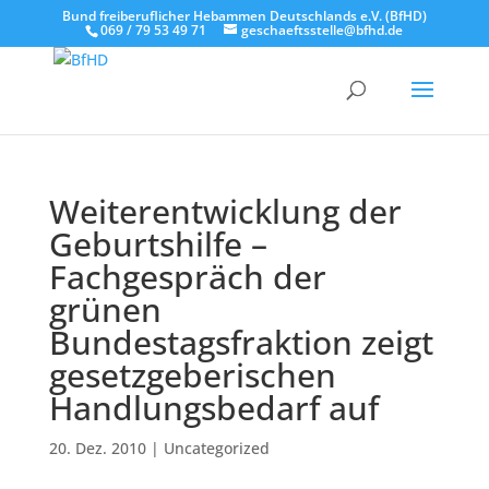
Bund freiberuflicher Hebammen Deutschlands e.V. (BfHD)
069 / 79 53 49 71
geschaeftsstelle@bfhd.de
Weiterentwicklung der
Geburtshilfe –
Fachgespräch der
grünen
Bundestagsfraktion zeigt
gesetzgeberischen
Handlungsbedarf auf
20. Dez. 2010
|
Uncategorized