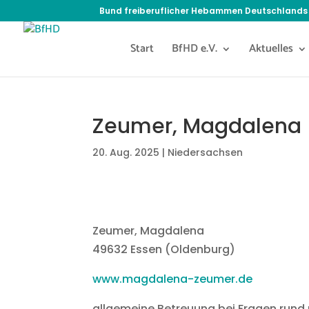
Bund freiberuflicher Hebammen Deutschlands 
Start
BfHD e.V.
Aktuelles
Zeumer, Magdalena 
20. Aug. 2025
|
Niedersachsen
Zeumer, Magdalena
49632 Essen (Oldenburg)
www.magdalena-zeumer.de
allgemeine Betreuung bei Fragen rund