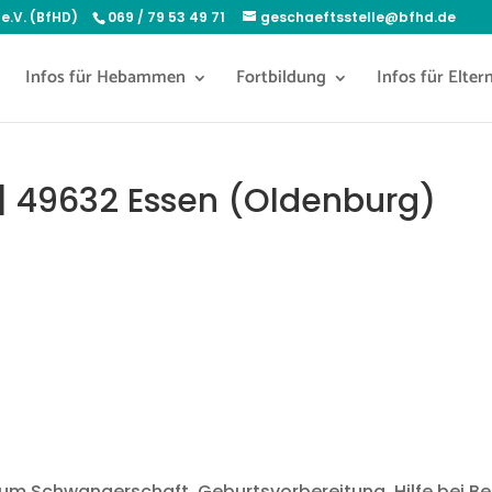
e.V. (BfHD)
069 / 79 53 49 71
geschaeftsstelle@bfhd.de
Infos für Hebammen
Fortbildung
Infos für Elter
| 49632 Essen (Oldenburg)
 um Schwangerschaft, Geburtsvorbereitung, Hilfe bei B