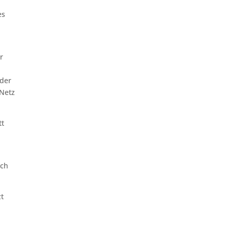
es
r
 der
 Netz
tt
uch
zt