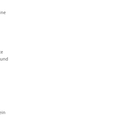
ine
te
 und
.
ein