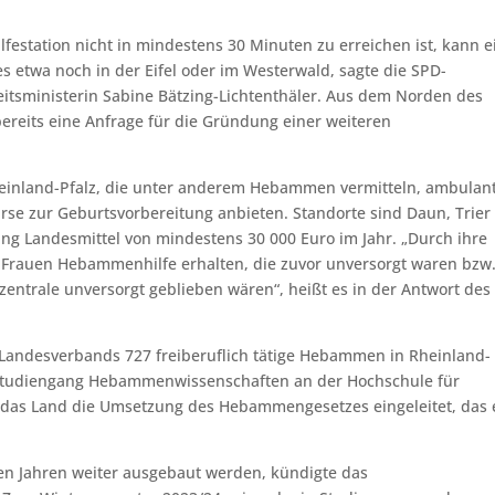
estation nicht in mindestens 30 Minuten zu erreichen ist, kann e
 etwa noch in der Eifel oder im Westerwald, sagte die SPD-
itsministerin Sabine Bätzing-Lichtenthäler. Aus dem Norden des
ereits eine Anfrage für die Gründung einer weiteren
heinland-Pfalz, die unter anderem Hebammen vermitteln, ambulan
urse zur Geburtsvorbereitung anbieten. Standorte sind Daun, Trier
lang Landesmittel von mindestens 30 000 Euro im Jahr. „Durch ihre
 Frauen Hebammenhilfe erhalten, die zuvor unversorgt waren bzw
ntrale unversorgt geblieben wären“, heißt es in der Antwort des
andesverbands 727 freiberuflich tätige Hebammen in Rheinland-
n Studiengang Hebammenwissenschaften an der Hochschule für
t das Land die Umsetzung des Hebammengesetzes eingeleitet, das 
ten Jahren weiter ausgebaut werden, kündigte das