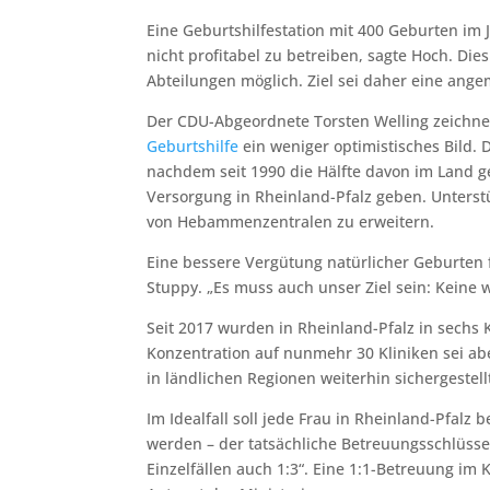
Eine Geburtshilfestation mit 400 Geburten i
nicht profitabel zu betreiben, sagte Hoch. Di
Abteilungen möglich. Ziel sei daher eine ange
Der CDU-Abgeordnete Torsten Welling zeichnet
Geburtshilfe
ein weniger optimistisches Bild. D
nachdem seit 1990 die Hälfte davon im Land g
Versorgung in Rheinland-Pfalz geben. Unterstü
von Hebammenzentralen zu erweitern.
Eine bessere Vergütung natürlicher Geburten f
Stuppy. „Es muss auch unser Ziel sein: Keine 
Seit 2017 wurden in Rheinland-Pfalz in sechs K
Konzentration auf nunmehr 30 Kliniken sei abe
in ländlichen Regionen weiterhin sichergestell
Im Idealfall soll jede Frau in Rheinland-Pfal
werden – der tatsächliche Betreuungsschlüssel
Einzelfällen auch 1:3“. Eine 1:1-Betreuung im 