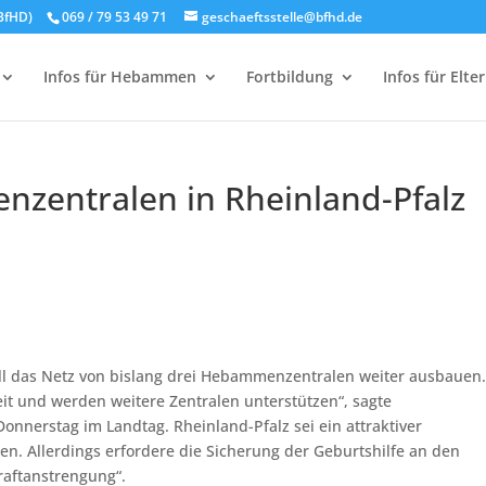
BfHD)
069 / 79 53 49 71
geschaeftsstelle@bfhd.de
Infos für Hebammen
Fortbildung
Infos für Elte
zentralen in Rheinland-Pfalz
will das Netz von bislang drei Hebammenzentralen weiter ausbauen
reit und werden weitere Zentralen unterstützen“, sagte
nnerstag im Landtag. Rheinland-Pfalz sei ein attraktiver
n. Allerdings erfordere die Sicherung der Geburtshilfe an den
raftanstrengung“.