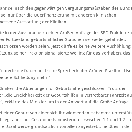
m Jahr sei nach den gegenwärtigen Vergütungsmaßstäben des Bund
es sei nur über die Querfinanzierung mit anderen klinischen
messene Ausstattung der Kliniken.
e in der Aussprache zu einer Großen Anfrage der SPD-Fraktion zu
er Fortbestand geburtshilflicher Stationen sei weiter gefährdet,
eschlossen worden seien. Jetzt dürfe es keine weitere Aushöhlung
tzung seiner Fraktion signalisierte Welling für das Vorhaben, das
orderte die frauenpolitische Sprecherin der Grünen-Fraktion, Lise
weitere Schließung mehr.“
liniken die Abteilungen für Geburtshilfe geschlossen. Trotz der
r „die Erreichbarkeit der Geburtshilfen in vertretbarer Fahrzeit a
t“, erklärte das Ministerium in der Antwort auf die Große Anfrage.
z bei einer Geburt von einer sich ihr widmenden Hebamme unterstüt
 liegt aber laut Gesundheitsministerium „zwischen 1:1 und 1:2, in
Kreißsaal werde grundsätzlich von allen angestrebt, heißt es in der