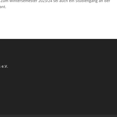
. Zum Wintersemester 2023/24 sei auch ein Studiengang an der
ant.
 e.V.