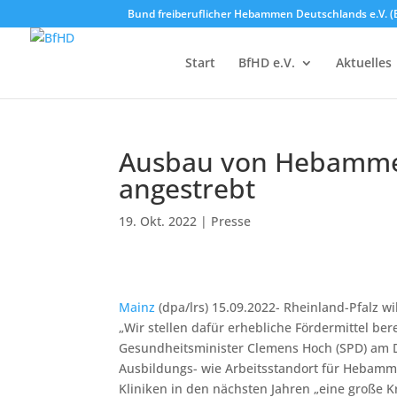
Bund freiberuflicher Hebammen Deutschlands e.V. (
Start
BfHD e.V.
Aktuelles
Ausbau von Hebammen
angestrebt
19. Okt. 2022
|
Presse
Mainz
(dpa/lrs) 15.09.2022- Rheinland-Pfalz 
„Wir stellen dafür erhebliche Fördermittel be
Gesundheitsminister Clemens Hoch (SPD) am Do
Ausbildungs- wie Arbeitsstandort für Hebamme
Kliniken in den nächsten Jahren „eine große K