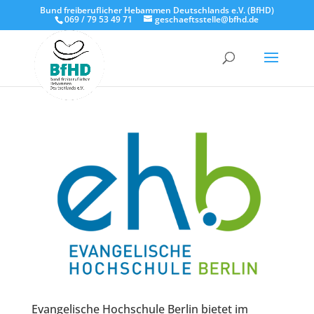
Bund freiberuflicher Hebammen Deutschlands e.V. (BfHD)
069 / 79 53 49 71
geschaeftsstelle@bfhd.de
Evangelische Hochschule Berlin bietet im