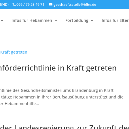
BfHD)
069 / 79 53 49 71
geschaeftsstelle@bfhd.de
Infos für Hebammen
Fortbildung
Infos für Elte
rderrichtlinie in Kraft getreten
htlinie des Gesundheitsministeriums Brandenburg in Kraft
rg tätige Hebammen in ihrer Berufsausübung unterstützt und die
der Hebammenhilfe...
der Landesregierung zur Zukunft de