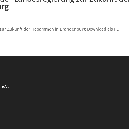
urg
g zur Zukunft der Hebammen in Brandenburg Download als PDF
 e.V.