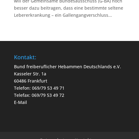
will der Gemeinsame Bundesausschuss (G-BA) noch
besser dazu beitragen, dass eine bestimmte seltene
Lebererkrankung – ein Gallengangverschluss...
Kontakt:
Bund freiberuflicher Hebammen Deutschlands e.V.
Kasseler Str. 1a
60486 Frankfurt
Telefon: 069/79 53 49 71
Telefax: 069/79 53 49 72
E-Mail