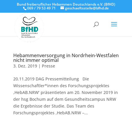
Bund freiberuflicher Hebammen Deutschlands e.V. (BfHD)
069 / 79 53 49 71
geschaeftsstelle@bfhd.de
Hebammenversorgung in Nordrhein-Westfalen
nicht immer optimal
3. Dez. 2019
|
Presse
20.11.2019 DAG Pressemitteilung Die
Wissenschaftler*innen des Forschungsprojektes
‚HebAB.NRW‘ präsentieten am 20. November 2019 in
der hsg Bochum auf dem Gesundheitscampus NRW
die Ergebnisse der Studie. Das Team des
Forschungsprojektes ‚HebAB.NRW –...