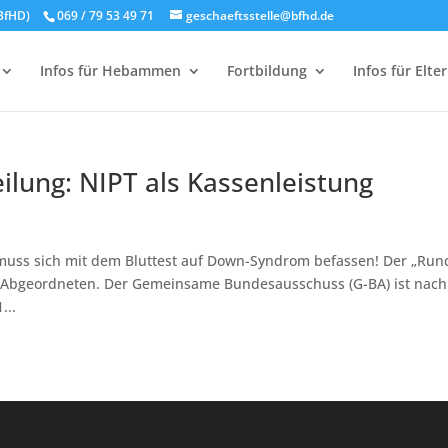
BfHD)
069 / 79 53 49 71
geschaeftsstelle@bfhd.de
Infos für Hebammen
Fortbildung
Infos für Elte
lung: NIPT als Kassenleistung
ss sich mit dem Bluttest auf Down-Syndrom befassen! Der „Run
ie Abgeordneten. Der Gemeinsame Bundesausschuss (G-BA) ist nach
...