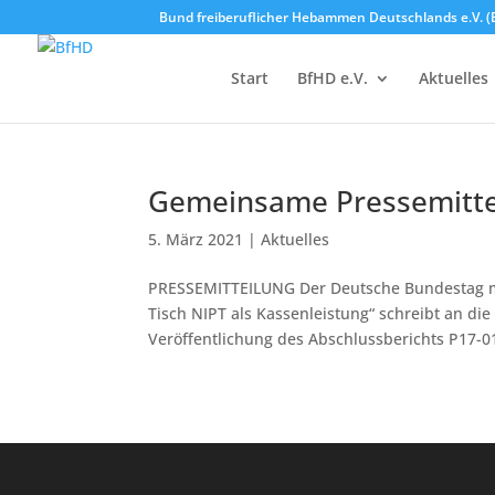
Bund freiberuflicher Hebammen Deutschlands e.V. (
Start
BfHD e.V.
Aktuelles
Gemeinsame Pressemittei
5. März 2021
|
Aktuelles
PRESSEMITTEILUNG Der Deutsche Bundestag mu
Tisch NIPT als Kassenleistung“ schreibt an d
Veröffentlichung des Abschlussberichts P17-01